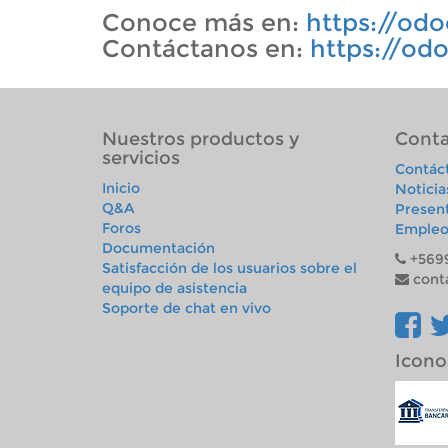
Conoce más en:
https://odo
Contáctanos en:
https://od
Nuestros productos y
Conta
servicios
Contác
Inicio
Noticia
Q&A
Presen
Foros
Empleo
Documentación
+569
Satisfacción de los usuarios sobre el
cont
equipo de asistencia
Soporte de chat en vivo
Icono