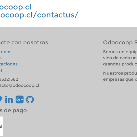
ocoop.cl
oocoop.cl/contactus/
cte con nosotros
Odoocoop 
tenos
Somos un equip
s
vida de cada un
taciones
grandes product
s
Nuestros produ
93321582
empresas que q
acto@odoocoop.cl
s de pago