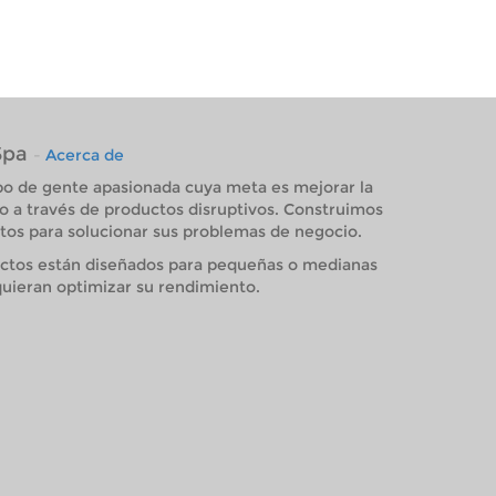
Spa
-
Acerca de
o de gente apasionada cuya meta es mejorar la
o a través de productos disruptivos. Construimos
os para solucionar sus problemas de negocio.
ctos están diseñados para pequeñas o medianas
uieran optimizar su rendimiento.