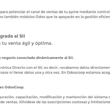
ara potenciar el canal de ventas de tu pyme mediante control 
o también módulos Odoo que te apoyarán en la gestión eficient
grada al SII
tu venta ágil y óptima.
 Tu negocio conectado dinámicamente al SII.
nica Directo con el SII, es decir, recabamos datos directamente
rrosos ni llenar datos una y otra vez. En Odoocoop estamos acog
tes OdooCoop.
guración, capacitación, modificación y mantención del sistema c
e ventas. ¡Olvídese de las suscripciones costosas y limitacione