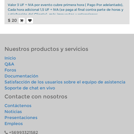
Valor 3 UF + IVA por evento cubre primera hora ( Pago Por adelantado),
Cada hora adicional 1,5 UF + IVA (se paga al final contra parte de horas y
satisfacción del Cliente), más impuestos y retenciones.
$
20
Nuestros productos y servicios
Inicio
Q&A
Foros
Documentación
Satisfacción de los usuarios sobre el equipo de asistencia
Soporte de chat en vivo
Contacte con nosotros
Contáctenos
Noticias
Presentaciones
Empleos
+56993321582